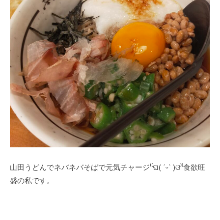
山田うどんでネバネバそばで元気チャージ⁽⁠⁽⁠ଘ⁠(⁠ ⁠ˊ⁠ᵕ⁠ˋ⁠ ⁠)⁠ଓ⁠⁾⁠⁾食欲旺
盛の私です。