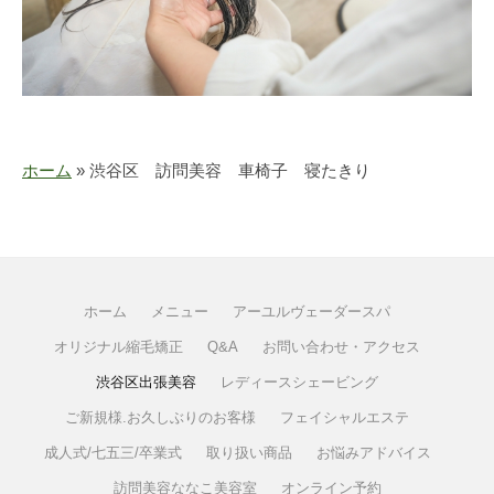
ホーム
»
渋谷区 訪問美容 車椅子 寝たきり
ホーム
メニュー
アーユルヴェーダースパ
オリジナル縮毛矯正
Q&A
お問い合わせ・アクセス
渋谷区出張美容
レディースシェービング
ご新規様.お久しぶりのお客様
フェイシャルエステ
成人式/七五三/卒業式
取り扱い商品
お悩みアドバイス
訪問美容ななこ美容室
オンライン予約