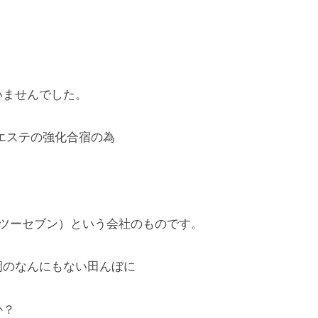
いませんでした。
エステの強化合宿の為
。
ンツーセブン）という会社のものです。
岡のなんにもない田んぼに
か？