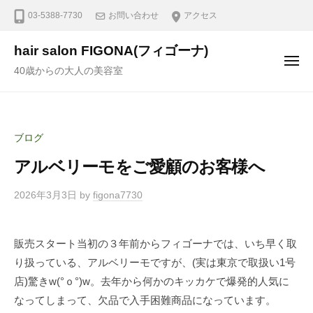
03-5388-7730
お問い合わせ
アクセス
hair salon FIGONA(フィゴーナ)
40歳からの大人の美容室
ブログ
アルベリーモをご愛顧のお客様へ
2026年3月3日
by
figona7730
販売スタート当初の３年前からフィゴーナでは、いち早く取
り扱っている、アルベリーモですが、(実は東京で取扱い1号
店)驚きw⁠(⁠°⁠ｏ⁠°⁠)⁠w。去年から何かのキッカケで爆発的人気に
なってしまって、欠品で入手困難商品になっています。